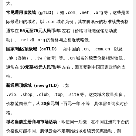
大。
常见通用顶级域（gTLD）
：如
.com
、
.net
、
.org
等，这些是国
际最通用的域名。以
.com
域名为例，其在腾讯云的标准续费价格
通常在
55元至75元人民币/年
左右（价格可能随促销活动波
动）。
.net
和
.org
的价格与之相近或略低。
国家/地区顶级域（ccTLD）
：如中国的
.cn
、
.com.cn
，以及
.hk
（香港）、
.tw
（台湾）等。
.cn
域名的续费价格相对较低，
通常在
30元至45元人民币/年
左右，因其受到中国国家政策的支
持。
新通用顶级域（new gTLD）
：如
.vip
、
.shop
、
.club
、
.top
、
.site
等。这类域名数量众多，
价格范围最广，从
20多元到上百元一年
不等，具体需查询实时价
格。
域名当前注册商与市场活动
：即使同一后缀，在不同注册商平台的
价格也可能不同。腾讯云会不定期推出域名续费优惠活动，例